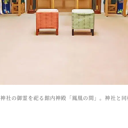
古神社の御霊を祀る館内神殿「鳳凰の間」。神社と同