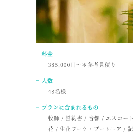
料金
385,000円～＊参考見積り
人数
48名様
プランに含まれるもの
牧師 / 誓約書 / 音響 / エス
花 / 生花ブーケ・ブートニア / 