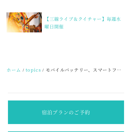
投
【三線ライブ＆クイチャー】毎週水
稿
曜日開催
ナ
ビ
ゲ
ー
ホーム
topics
モバイルバッテリー、スマートフォン等のご利用に関するお願い
シ
ョ
ン
宿泊プランのご予約