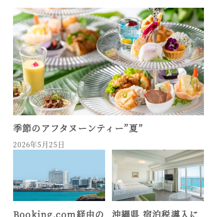
季節のアフタヌーンティー”夏”
2026年5月25日
Booking.com経由の
沖縄県 宿泊税導入に
季節